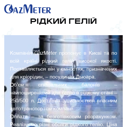
РІДКИЙ ГЕЛІЙ
Компанія GazMeter
пропонує в Києві та по
всій країні рідкий гелій високої якості.
Поставляється він у ємностях, призначених
для кріорідин, – посудинах Дьюара.
Об’єм спеціальних балонів –
найпоширеніший для гелію в рідкому стані –
250/500 л. Доставка здійснюється власним
автотранспортом компанії.
Оплата – за безготівковим розрахунком.
Реалізуємо різні обсяги рідкого гелію. Ціна