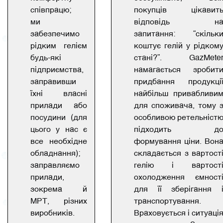
співпрацю;
покупців цікавит
ми
відповідь н
забезпечимо
запитання: “скільк
рідким гелієм
коштує гелій у рідком
будь-які
стані?”. GazMete
підприємства,
намагається зробит
заправивши
придбання продукці
їхні власні
найбільш привабливи
прилади або
для споживача, тому 
посудини (для
особливою ретельніст
цього у нас є
підходить д
все необхідне
формування ціни. Вон
обладнання);
складається з вартост
заправляємо
гелію і вартост
прилади,
охолодження ємност
зокрема й
для її зберігання 
МРТ, різних
транспортування.
виробників.
Враховується і ситуаці