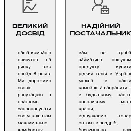
ВЕЛИКИЙ
НАДІЙНИЙ
ДОСВІД
ПОСТАЧАЛЬНИ
наша компанія
вам не треб
присутня на
займатися пошуко
ринку вже
продукту: купит
понад 8 років.
рідкий гелій в Україн
Ми дорожимо
можна в наші
своєю
компанії, а заправити 
репутацією і
в будь-якому, навіт
прагнемо
невеликому міст
запропонувати
країни;
своїм клієнтам
відпускаємо това
максимально
оптом і в роздріб;
комфортну
безсумнівно, всі